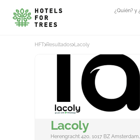
¿Quién? y
HFT
Resultados
Lacoly
Lacoly
Herengracht 420, 1017 BZ Amsterdam,