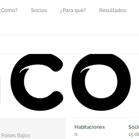
 ¿Cómo?
Socios
¿Para qué?
Resultados
Habitaciones
Soci
0
15 d
 Países Bajos