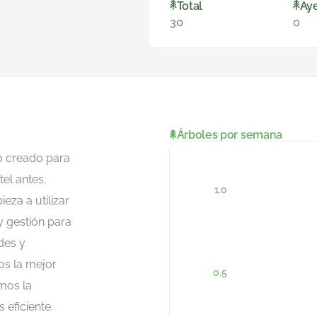
Total
Ay
30
0
Árboles por semana
o creado para
tel antes,
eza a utilizar
 gestión para
des y
os la mejor
mos la
eficiente.