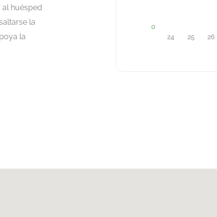
r al huésped
altarse la
poya la