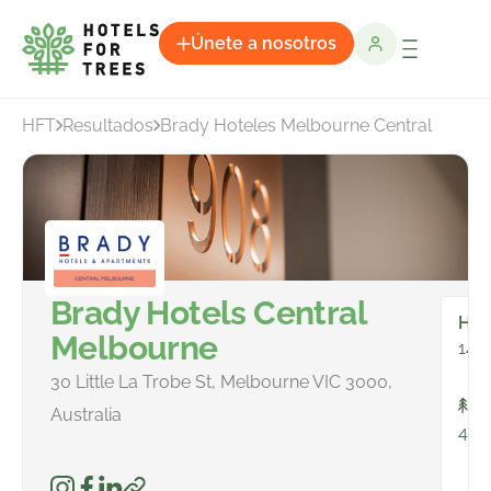
Únete a nosotros
HFT
Resultados
Brady Hoteles Melbourne Central
Brady Hotels Central
Hab
Melbourne
146
30 Little La Trobe St, Melbourne VIC 3000,
To
Australia
455