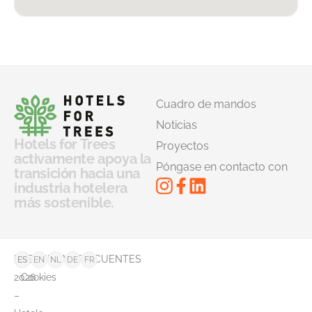
Cuadro de mandos
Noticias
Hotels for Trees
Proyectos
activamente apoya la
Póngase en contacto con
transición hacia una
industria hotelera
más sostenible.
©
PREGUNTAS FRECUENTES
ES
EN
NL
DE
FR
2026
Cookies
–