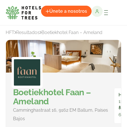
Únete a nosotros
HFT
Resultados
Boetiekhotel Faan – Ameland
Boetiekhotel Faan –
Hab
Ameland
11
To
Camminghastraat 16, 9162 EM Ballum, Países
67
Bajos