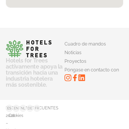
Cuadro de mandos
Noticias
Hotels for Trees
Proyectos
activamente apoya la
Póngase en contacto con
transición hacia una
industria hotelera
más sostenible.
©
PREGUNTAS FRECUENTES
ES
EN
NL
DE
FR
2026
Cookies
–