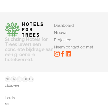
Dashboard
Nieuws
Stichting Hotels for
Projecten
Trees levert een
Neem contact op met
concrete bijdrage aan
een groenere
hotelwereld.
©
FAQ
NL
EN
DE
FR
ES
2026
Cookies
–
Hotels
for