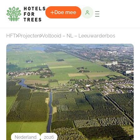
Doe mee
HFT
Projecten
Voltooid – NL – Leeuwarderbos
Nederland
2026