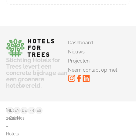
Dashboard
Nieuws
Stichting Hotels for
Projecten
Trees levert een
Neem contact op met
concrete bijdrage aan
een groenere
hotelwereld.
©
FAQ
NL
EN
DE
FR
ES
2026
Cookies
–
Hotels