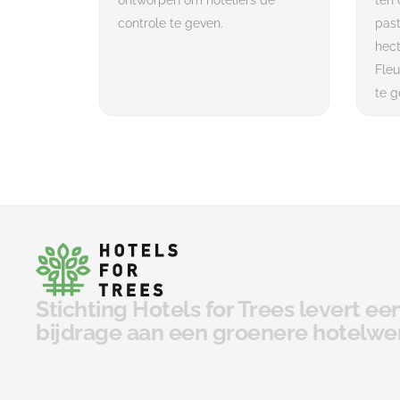
ontworpen om hoteliers de
ten 
controle te geven.
past
hect
Fleu
te g
Stichting Hotels for Trees levert e
bijdrage aan een groenere hotelwe