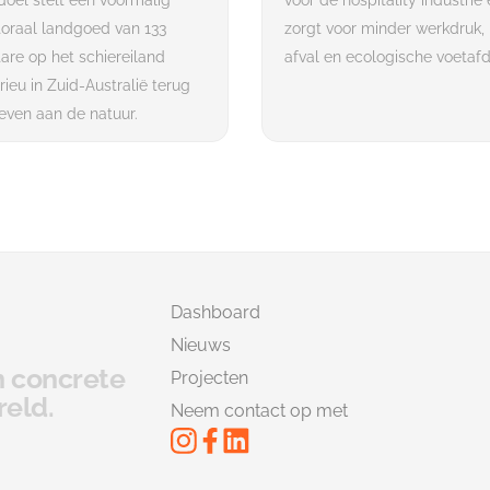
doel stelt een voormalig
voor de hospitality industrie
oraal landgoed van 133
zorgt voor minder werkdruk,
are op het schiereiland
afval en ecologische voetaf
rieu in Zuid-Australië terug
even aan de natuur.
Dashboard
Nieuws
en concrete
Projecten
reld.
Neem contact op met