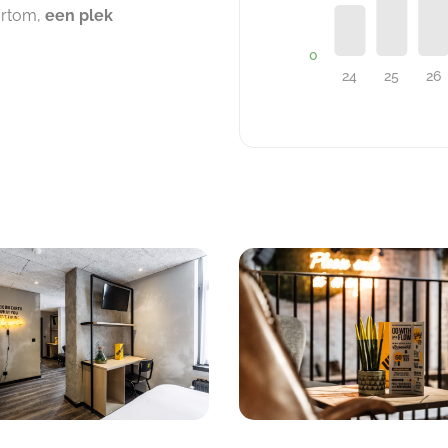
ortom,
een plek