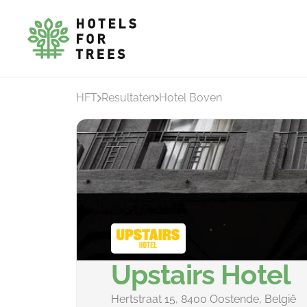
HFT
Resultaten
Hotel Boven
Upstairs Hotel
Hertstraat 15, 8400 Oostende, België