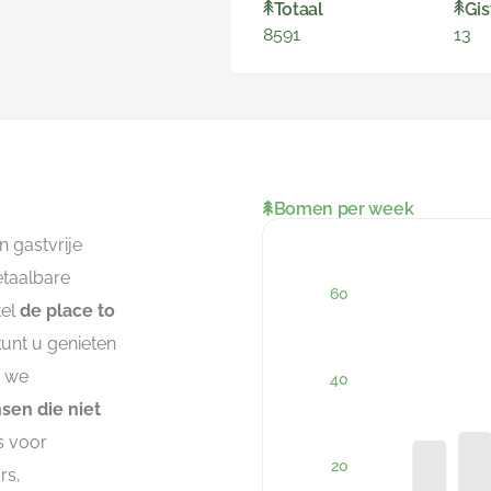
Totaal
Gis
8591
13
Bomen per week
n gastvrije
etaalbare
tel
de place to
kunt u genieten
r we
en die niet
s voor
rs,