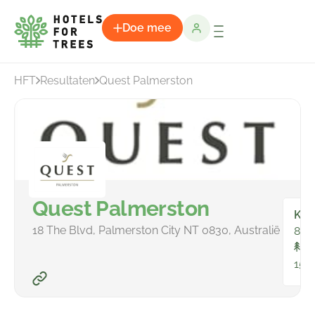
Doe mee
HFT
Resultaten
Quest Palmerston
Quest Palmerston
Kam
18 The Blvd, Palmerston City NT 0830, Australië
84
To
159