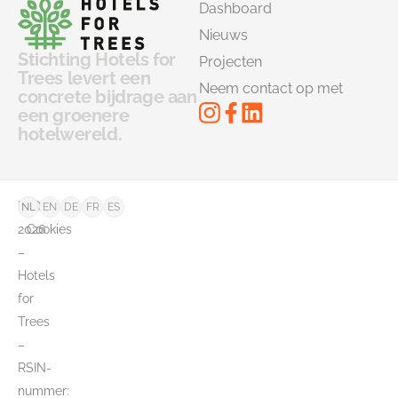
Dashboard
Nieuws
Stichting Hotels for
Projecten
Trees levert een
Neem contact op met
concrete bijdrage aan
een groenere
hotelwereld.
©
FAQ
NL
EN
DE
FR
ES
2026
Cookies
–
Hotels
for
Trees
–
RSIN-
nummer: