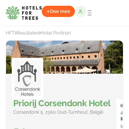
Doe mee
HFT
Resultaten
Hotel Portinari
Priorij Corsendonk Hotel
Kam
Corsendonk 5, 2360 Oud-Turnhout, België
45
To
107