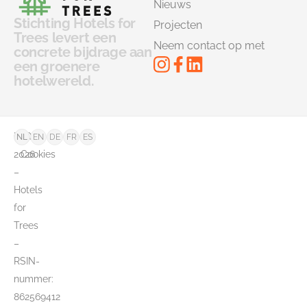
Nieuws
Stichting Hotels for
Projecten
Trees levert een
Neem contact op met
concrete bijdrage aan
een groenere
hotelwereld.
©
FAQ
NL
EN
DE
FR
ES
2026
Cookies
–
Hotels
for
Trees
–
RSIN-
nummer:
862569412