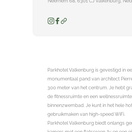
Neerhem 68, 6301 CJ Valkenburg, Ned
Parkhotel Valkenburg is gevestigd in e
monumentaal pand van architect Pierr
300 meter van het centrum. Je hebt gra
de fitnessruimte en een wellnessruimt
binnenzwembad. Je kunt in het hele hot
gebruikmaken van high-speed WiFi.
Parkhotel Valkenburg biedt onlangs g
kamers met een flatscreen-tv en een e