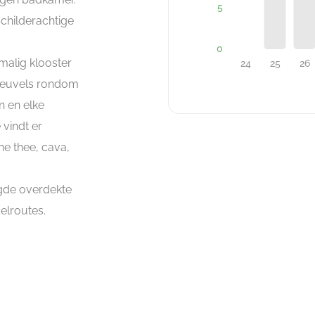
schilderachtige
malig klooster
 heuvels rondom
n en elke
 vindt er
he thee, cava,
igde overdekte
delroutes.