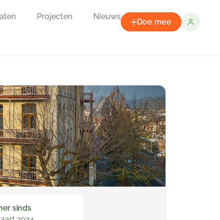
aten
Projecten
Nieuws
Doe mee
ner sinds
aart 2024