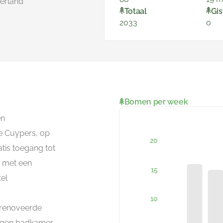
erland
Totaal
Gis
2033
0
Bomen per week
en
e Cuypers, op
tis toegang tot
e met een
el
erenoveerde
igen badkamer.