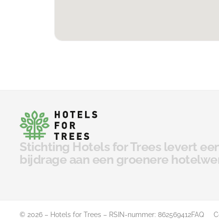
Stichting Hotels for Trees levert e
bijdrage aan een groenere hotelwe
© 2026 – Hotels for Trees – RSIN-nummer: 862569412
FAQ
C