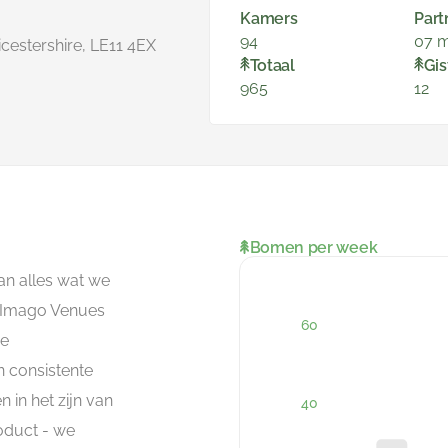
Kamers
Part
94
07 m
cestershire, LE11 4EX
Totaal
Gis
965
12
Bomen per week
an alles wat we
e Imago Venues
de
n consistente
 in het zijn van
roduct - we