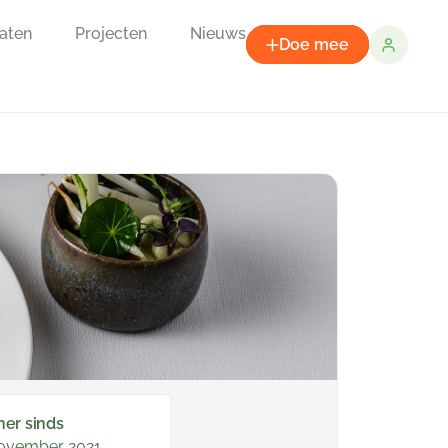
aten
Projecten
Nieuws
Doe mee
ner sinds
november 2021