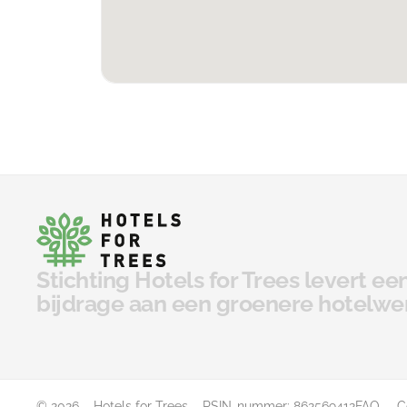
Stichting Hotels for Trees levert e
bijdrage aan een groenere hotelwe
© 2026 – Hotels for Trees – RSIN-nummer: 862569412
FAQ
C