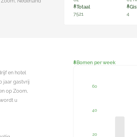
p Zoom, Nederland
Totaal
Gis
7521
4
Bomen per week
ijf en hotel
 jaar gastvrij
gen op Zoom,
 wordt u
,
ellig