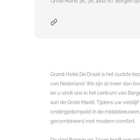
Grote Markt 36, 38, 4611 NT Bergen o
Grand Hotel De Draak is het oudste bedr
van Nederland. We zijn al meer dan 600
en u vindt ons in het centrum van Ber
aan de Grote Markt. Tijdens uw verblijf
ondergedompeld in de middeleeuwen
gecombineerd met modern comfort.
De stad Bergen op Zoom heeft een gez