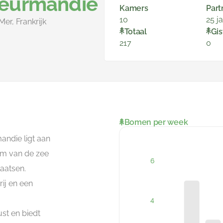
eurmandie
Kamers
Part
10
25 j
er, Frankrijk
Totaal
Gis
217
0
Bomen per week
ndie ligt aan
km van de zee
laatsen.
rij en een
st en biedt