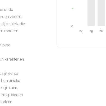
ee of de
rden verleid
lijke plek, die
ssen modern
e plek
n karakter en
 zijn echte
r hun unieke
 zijn ruim,
oning, bieden
park en