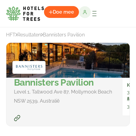
Doe mee
HFT
Resultaten
Bannisters Pavilion
Bannisters Pavilion
Kam
Level 1, Tallwood Ave 87, Mollymook Beach
34
To
NSW 2539, Australië
36