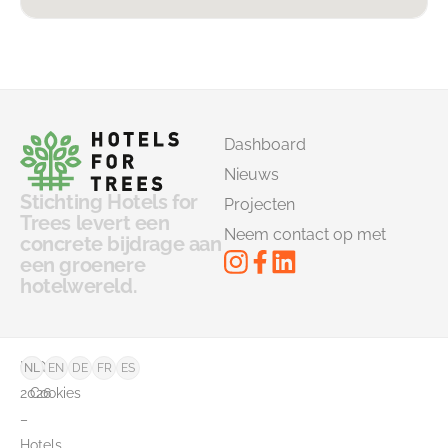
Dashboard
Nieuws
Stichting Hotels for
Projecten
Trees levert een
Neem contact op met
concrete bijdrage aan
een groenere
hotelwereld.
©
FAQ
NL
EN
DE
FR
ES
2026
Cookies
–
Hotels