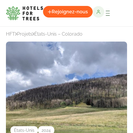
Rejoignez-nous
HFT
Projets
États-Unis – Colorado
États-Unis
2024