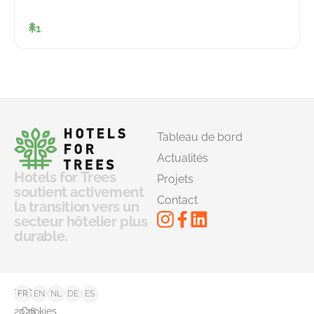
1
Tableau de bord
Actualités
Hotels for Trees
Projets
soutient activement
Contact
la transition vers un
secteur hôtelier plus
durable.
©
FAQ
FR
EN
NL
DE
ES
2026
Cookies