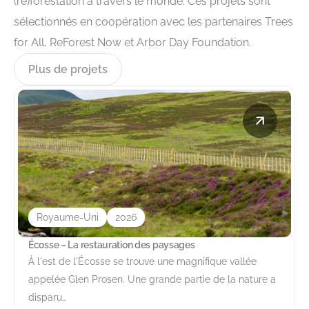
(re)forestation à travers le monde. Ces projets sont
sélectionnés en coopération avec les partenaires Trees
for All, ReForest Now et Arbor Day Foundation.
Plus de projets
Royaume-Uni
2026
Écosse – La restauration des paysages
À l'est de l'Écosse se trouve une magnifique vallée
appelée Glen Prosen. Une grande partie de la nature a
disparu…