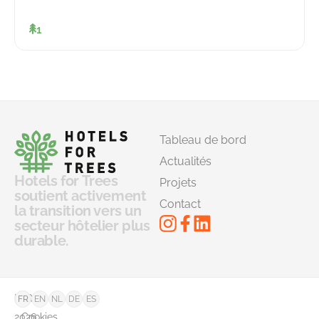
1
Tableau de bord
Actualités
Hotels for Trees
Projets
soutient activement
Contact
la transition vers un
secteur hôtelier plus
durable.
©
FAQ
FR
EN
NL
DE
ES
2026
Cookies