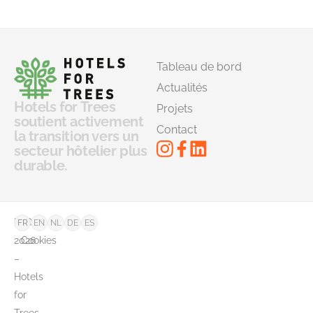
Tableau de bord
Actualités
Hotels for Trees
Projets
soutient activement
Contact
la transition vers un
secteur hôtelier plus
durable.
©
FAQ
FR
EN
NL
DE
ES
2026
Cookies
–
Hotels
for