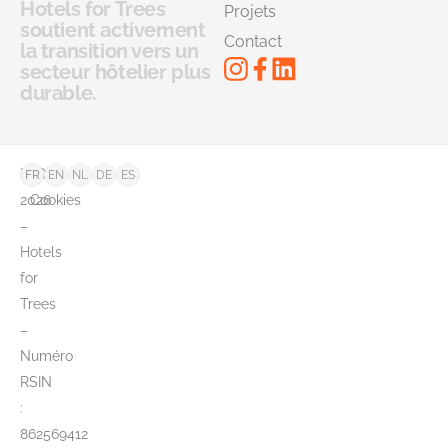
Hotels for Trees
Projets
soutient activement
Contact
la transition vers un
secteur hôtelier plus
durable.
©
FAQ
FR
EN
NL
DE
ES
2026
Cookies
–
Hotels
for
Trees
–
Numéro
RSIN
:
862569412