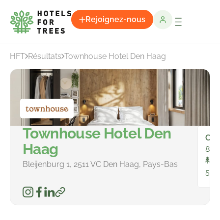
Rejoignez-nous
HFT
Résultats
Townhouse Hotel Den Haag
Townhouse Hotel Den
Cha
Haag
88
To
Bleijenburg 1, 2511 VC Den Haag, Pays-Bas
544