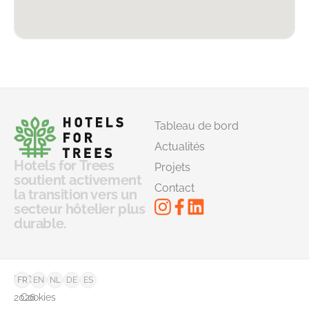
Tableau de bord
Actualités
Hotels for Trees
Projets
soutient activement
Contact
la transition vers un
secteur hôtelier plus
durable.
©
FAQ
FR
EN
NL
DE
ES
2026
Cookies