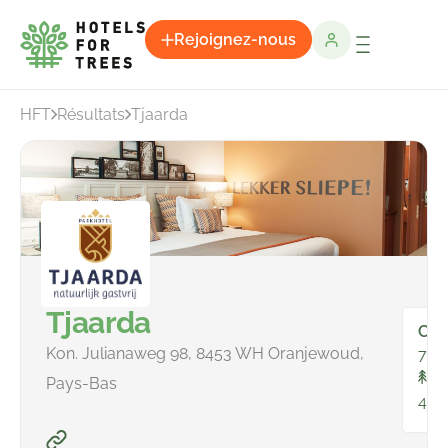
Rejoignez-nous
HFT
Résultats
Tjaarda
Tjaarda
Cha
Kon. Julianaweg 98, 8453 WH Oranjewoud,
70
To
Pays-Bas
450