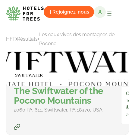
Rejoignez-nous
Les eaux vives des montagnes de
HFT
Résultats
Pocono
The Swiftwater of the
Cha
Pocono Mountains
100
To
2060 PA-611, Swiftwater, PA 18370, USA
210