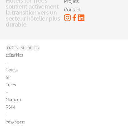
Hotels for Trees
Projets
soutient activement
Contact
la transition vers un
secteur hôtelier plus
durable.
©
FAQ
FR
EN
NL
DE
ES
2026
Cookies
–
Hotels
for
Trees
–
Numéro
RSIN
:
862569412