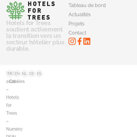
Tableau de bord
Actualités
Hotels for Trees
Projets
soutient activement
Contact
la transition vers un
secteur hôtelier plus
durable.
©
FAQ
FR
EN
NL
DE
ES
2026
Cookies
–
Hotels
for
Trees
–
Numéro
RSIN