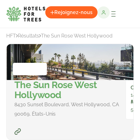
Rejoignez-nous
HFT
Résultats
The Sun Rose West Hollywood
The Sun Rose West
Cha
Hollywood
149
To
8430 Sunset Boulevard, West Hollywood, CA
500
90069, États-Unis