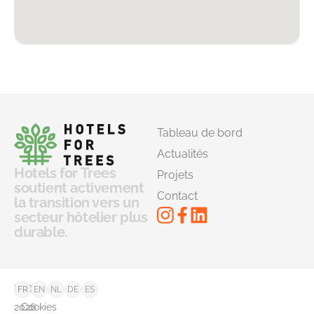
Tableau de bord
Actualités
Hotels for Trees
Projets
soutient activement
Contact
la transition vers un
secteur hôtelier plus
durable.
©
FAQ
FR
EN
NL
DE
ES
2026
Cookies