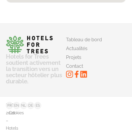
Tableau de bord
Actualités
Hotels for Trees
Projets
soutient activement
Contact
la transition vers un
secteur hôtelier plus
durable.
©
FAQ
FR
EN
NL
DE
ES
2026
Cookies
–
Hotels