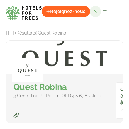
Rejoignez-nous
HFT
Résultats
Quest Robina
Quest Robina
Cha
3 Centreline Pl, Robina QLD 4226, Australie
80
To
246