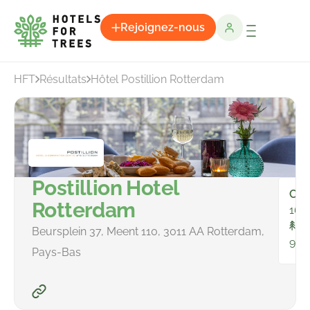
Rejoignez-nous
HFT
Résultats
Hôtel Postillion Rotterdam
Postillion Hotel
Cha
Rotterdam
168
To
Beursplein 37, Meent 110, 3011 AA Rotterdam,
967
Pays-Bas