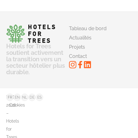
Tableau de bord
Actualités
Hotels for Trees
Projets
soutient activement
Contact
la transition vers un
secteur hôtelier plus
durable.
©
FAQ
FR
EN
NL
DE
ES
2026
Cookies
–
Hotels
for
Trees