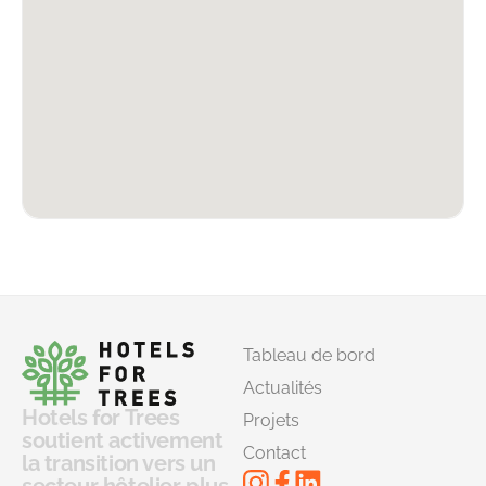
Tableau de bord
Actualités
Hotels for Trees
Projets
soutient activement
Contact
la transition vers un