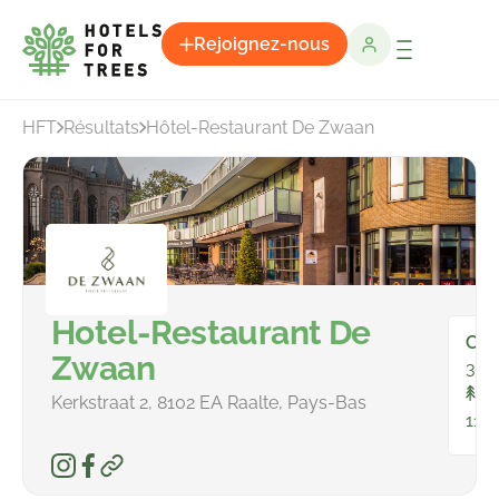
Rejoignez-nous
HFT
Résultats
Hôtel-Restaurant De Zwaan
Hotel-Restaurant De
Cha
Zwaan
34
To
Kerkstraat 2, 8102 EA Raalte, Pays-Bas
1114