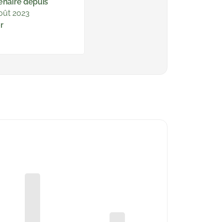
enaire depuis
oût 2023
r