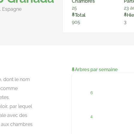
Chambres
Part
25
23 a
a, Espagne
Total
Hie
905
3
Arbres par semaine
e, dont le nom
on comme
etes.
oir, par lequel
ale avec des
s aux chambres