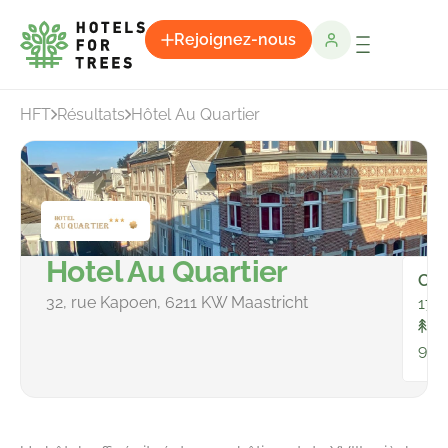
Rejoignez-nous
HFT
Résultats
Hôtel Au Quartier
Hotel Au Quartier
Cha
32, rue Kapoen, 6211 KW Maastricht
17
To
94