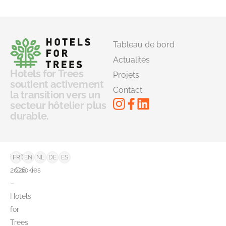
Tableau de bord
Actualités
Hotels for Trees
Projets
soutient activement
Contact
la transition vers un
secteur hôtelier plus
durable.
©
FAQ
FR
EN
NL
DE
ES
2026
Cookies
–
Hotels
for
Trees