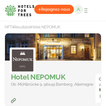
Rejoignez-nous
HFT
Résultats
Hôtel NEPOMUK
Hotel NEPOMUK
Cha
Ob. Mühlbrücke 9, 96049 Bamberg, Allemagne
24
To
343