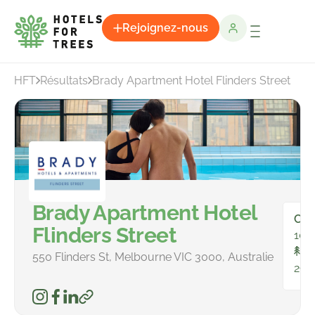
Rejoignez-nous
HFT
Résultats
Brady Apartment Hotel Flinders Street
Brady Apartment Hotel
Cha
Flinders Street
108
To
550 Flinders St, Melbourne VIC 3000, Australie
296