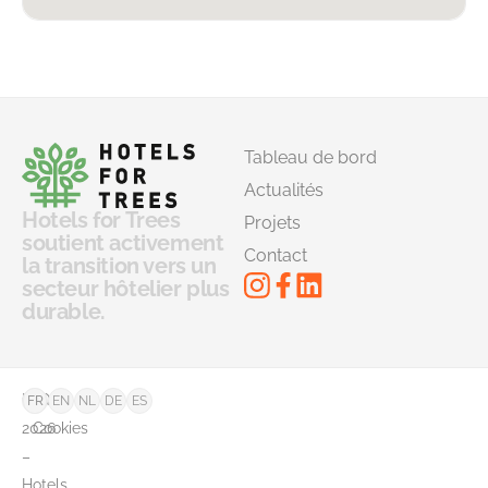
Tableau de bord
Actualités
Hotels for Trees
Projets
soutient activement
Contact
la transition vers un
secteur hôtelier plus
durable.
©
FAQ
FR
EN
NL
DE
ES
2026
Cookies
–
Hotels