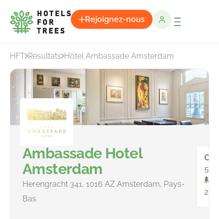
Rejoignez-nous
HFT
Résultats
Hôtel Ambassade Amsterdam
Ambassade Hotel
Cha
Amsterdam
56
To
Herengracht 341, 1016 AZ Amsterdam, Pays-
264
Bas